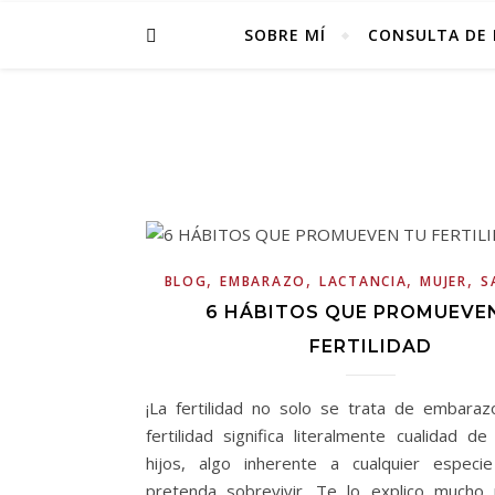
SOBRE MÍ
CONSULTA DE 
,
,
,
,
BLOG
EMBARAZO
LACTANCIA
MUJER
S
6 HÁBITOS QUE PROMUEVE
FERTILIDAD
¡La fertilidad no solo se trata de embaraz
fertilidad significa literalmente cualidad d
hijos, algo inherente a cualquier especi
pretenda sobrevivir. Te lo explico mucho