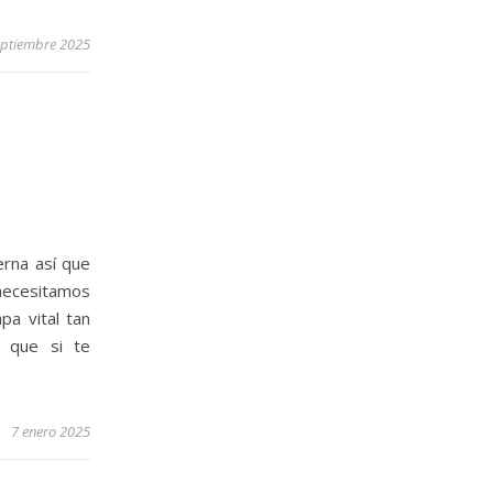
eptiembre 2025
erna así que
necesitamos
pa vital tan
a que si te
7 enero 2025