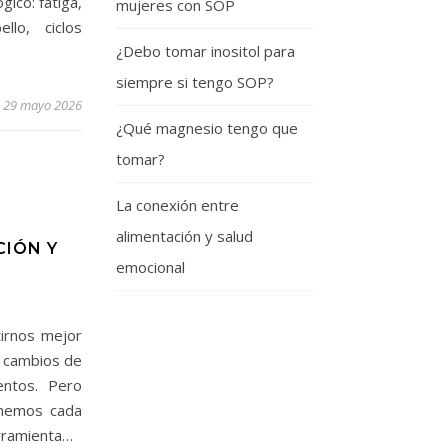
ico: fatiga,
mujeres con SOP
lo, ciclos
¿Debo tomar inositol para
siempre si tengo SOP?
29 mayo 2026
¿Qué magnesio tengo que
tomar?
La conexión entre
alimentación y salud
CIÓN Y
emocional
irnos mejor
n cambios de
entos. Pero
onemos cada
erramienta…