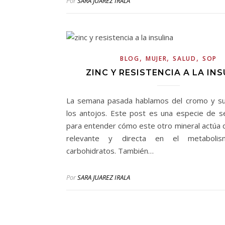
Por
SARA JUAREZ IRALA
,
,
,
BLOG
MUJER
SALUD
SOP
ZINC Y RESISTENCIA A LA IN
La semana pasada hablamos del cromo y su 
los antojos. Este post es una especie de 
para entender cómo este otro mineral actúa
relevante y directa en el metaboli
carbohidratos. También…
Por
SARA JUAREZ IRALA