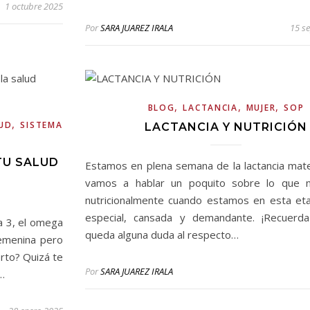
1 octubre 2025
Por
SARA JUAREZ IRALA
15 s
,
,
,
BLOG
LACTANCIA
MUJER
SOP
,
UD
SISTEMA
LACTANCIA Y NUTRICIÓN
TU SALUD
Estamos en plena semana de la lactancia mat
vamos a hablar un poquito sobre lo que 
nutricionalmente cuando estamos en esta eta
especial, cansada y demandante. ¡Recuerd
a 3, el omega
queda alguna duda al respecto…
femenina pero
rto? Quizá te
Por
SARA JUAREZ IRALA
…