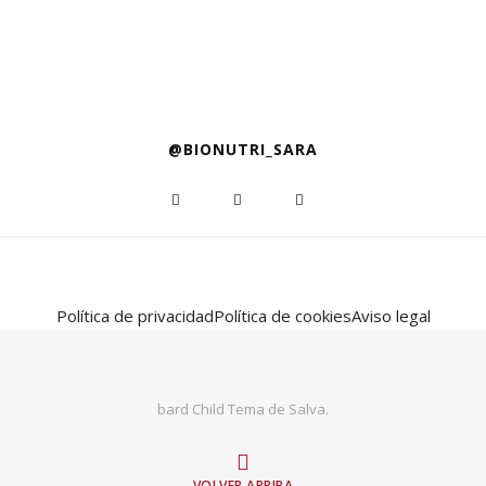
@BIONUTRI_SARA
Política de privacidad
Política de cookies
Aviso legal
bard Child Tema de
Salva
.
VOLVER ARRIBA