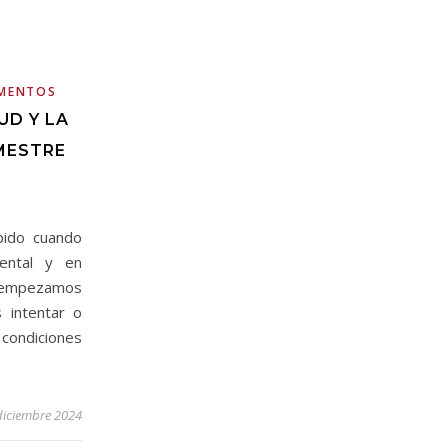
EMENTOS
UD Y LA
MESTRE
pido cuando
ental y en
o empezamos
 intentar o
 condiciones
diciembre 2024