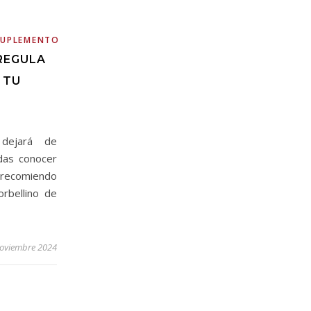
SUPLEMENTOS
REGULA
 TU
dejará de
das conocer
 recomiendo
rbellino de
noviembre 2024