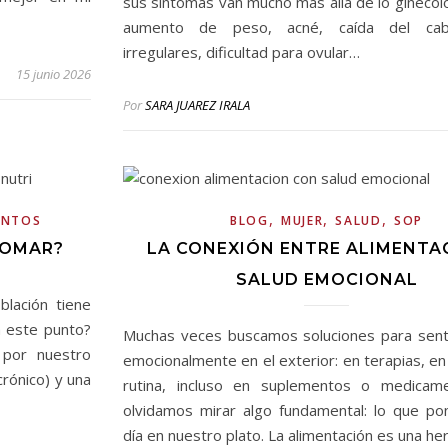
sus síntomas van mucho más allá de lo ginecológ
aumento de peso, acné, caída del cabel
irregulares, dificultad para ovular…
15 junio 2026
Por
SARA JUAREZ IRALA
,
,
,
ENTOS
BLOG
MUJER
SALUD
SOP
TOMAR?
LA CONEXIÓN ENTRE ALIMENTA
SALUD EMOCIONAL
lación tiene
a este punto?
Muchas veces buscamos soluciones para sent
por nuestro
emocionalmente en el exterior: en terapias, e
crónico) y una
rutina, incluso en suplementos o medicam
olvidamos mirar algo fundamental: lo que p
día en nuestro plato. La alimentación es una h