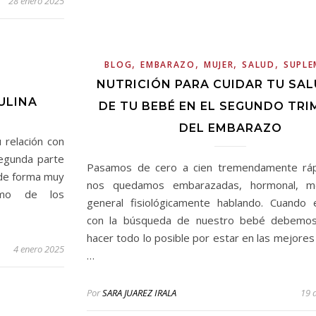
28 enero 2025
,
,
,
,
BLOG
EMBARAZO
MUJER
SALUD
SUPL
NUTRICIÓN PARA CUIDAR TU SAL
SULINA
DE TU BEBÉ EN EL SEGUNDO TRI
DEL EMBARAZO
relación con
segunda parte
Pasamos de cero a cien tremendamente rá
 de forma muy
nos quedamos embarazadas, hormonal, m
smo de los
general fisiológicamente hablando. Cuand
con la búsqueda de nuestro bebé debemos
hacer todo lo posible por estar en las mejores
4 enero 2025
…
Por
SARA JUAREZ IRALA
19 