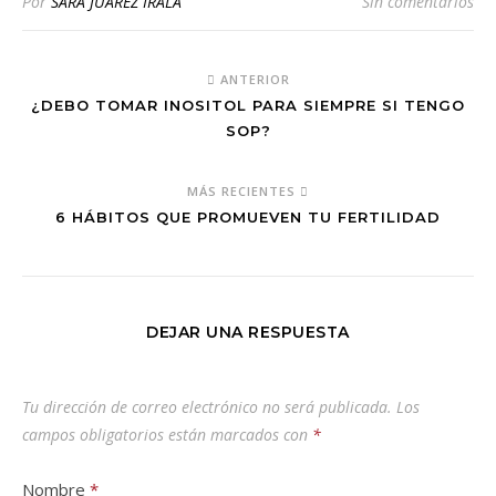
Por
SARA JUAREZ IRALA
Sin comentarios
ANTERIOR
¿DEBO TOMAR INOSITOL PARA SIEMPRE SI TENGO
SOP?
MÁS RECIENTES
6 HÁBITOS QUE PROMUEVEN TU FERTILIDAD
DEJAR UNA RESPUESTA
Tu dirección de correo electrónico no será publicada.
Los
campos obligatorios están marcados con
*
Nombre
*