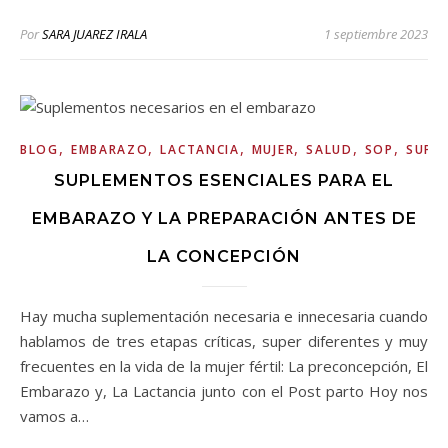
Por
SARA JUAREZ IRALA
1 septiembre 2023
,
,
,
,
,
,
BLOG
EMBARAZO
LACTANCIA
MUJER
SALUD
SOP
SUPL
SUPLEMENTOS ESENCIALES PARA EL
EMBARAZO Y LA PREPARACIÓN ANTES DE
LA CONCEPCIÓN
Hay mucha suplementación necesaria e innecesaria cuando
hablamos de tres etapas críticas, super diferentes y muy
frecuentes en la vida de la mujer fértil: La preconcepción, El
Embarazo y, La Lactancia junto con el Post parto Hoy nos
vamos a…