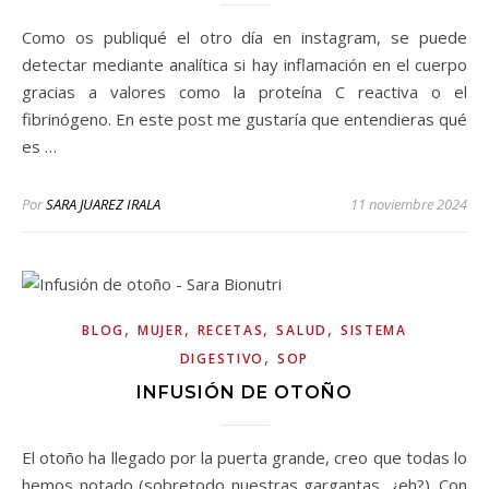
Como os publiqué el otro día en instagram, se puede
detectar mediante analítica si hay inflamación en el cuerpo
gracias a valores como la proteína C reactiva o el
fibrinógeno. En este post me gustaría que entendieras qué
es …
Por
SARA JUAREZ IRALA
11 noviembre 2024
,
,
,
,
BLOG
MUJER
RECETAS
SALUD
SISTEMA
,
DIGESTIVO
SOP
INFUSIÓN DE OTOÑO
El otoño ha llegado por la puerta grande, creo que todas lo
hemos notado (sobretodo nuestras gargantas, ¿eh?). Con