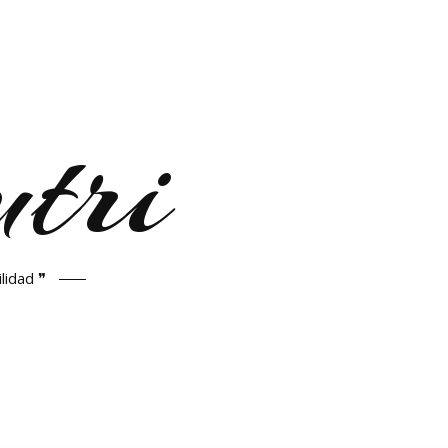
tri
lidad ❞