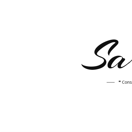
Sa
❝ Cons