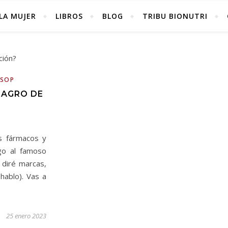
LA MUJER
LIBROS
BLOG
TRIBU BIONUTRI
SOP
LAGRO DE
s fármacos y
go al famoso
 diré marcas,
hablo). Vas a
25 enero 2023