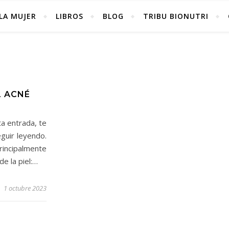
LA MUJER
LIBROS
BLOG
TRIBU BIONUTRI
L ACNÉ
ta entrada, te
guir leyendo.
ncipalmente
de la piel:…
1 octubre 2023