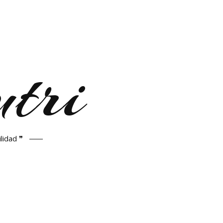
tri
lidad ❞