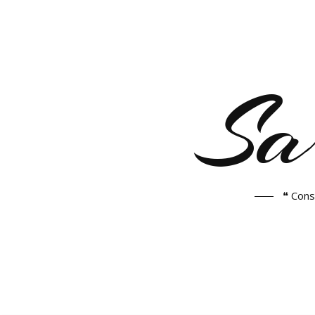
Sa
❝ Cons