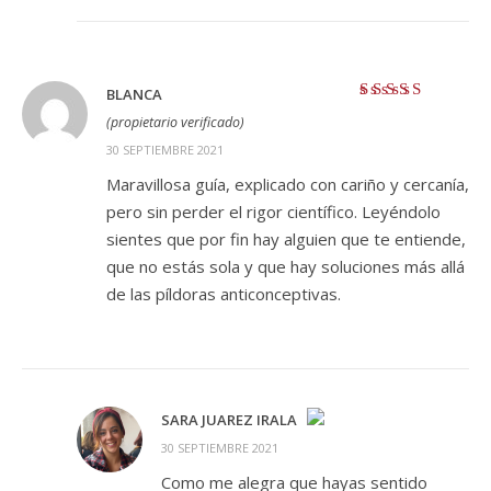
BLANCA
Valorado con
5
(propietario verificado)
de 5
30 SEPTIEMBRE 2021
Maravillosa guía, explicado con cariño y cercanía,
pero sin perder el rigor científico. Leyéndolo
sientes que por fin hay alguien que te entiende,
que no estás sola y que hay soluciones más allá
de las píldoras anticonceptivas.
SARA JUAREZ IRALA
30 SEPTIEMBRE 2021
¡LA INSIGNIA DE LA «PERSONA REAL»!
Como me alegra que hayas sentido
ANTI-SPAM BY CLEANTALK