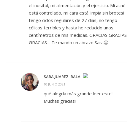
el inositol, mi alimentación y el ejercicio. Mi acné
está controlado, mi cara está limpia sin brotes!
tengo ciclos regulares de 27 días, no tengo
cólicos terribles y hasta he reducido unos
centímetros de mis medidas. GRACIAS GRACIAS
GRACIAS… Te mando un abrazo Sara🤗
SARA JUAREZ IRALA
10 JUNIO 2021
¡LA INSIGNIA DE LA «PERSONA REAL»!
qué alegría más grande leer esto!
ANTI-SPAM BY CLEANTALK
Muchas gracias!