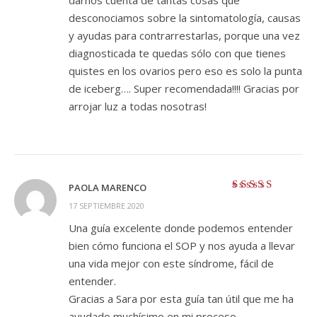
darnos cuenta de tantas cosas que
desconociamos sobre la sintomatología, causas
y ayudas para contrarrestarlas, porque una vez
diagnosticada te quedas sólo con que tienes
quistes en los ovarios pero eso es solo la punta
de iceberg…. Super recomendada!!!! Gracias por
arrojar luz a todas nosotras!
PAOLA MARENCO
Valorado con
5
17 SEPTIEMBRE 2020
de 5
Una guía excelente donde podemos entender
bien cómo funciona el SOP y nos ayuda a llevar
una vida mejor con este síndrome, fácil de
entender.
Gracias a Sara por esta guía tan útil que me ha
ayudado muchísimo en mi proceso.