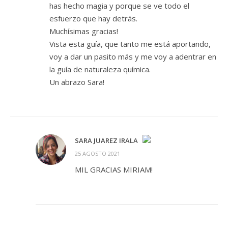
has hecho magia y porque se ve todo el
esfuerzo que hay detrás.
Muchísimas gracias!
Vista esta guía, que tanto me está aportando,
voy a dar un pasito más y me voy a adentrar en
la guía de naturaleza química.
Un abrazo Sara!
SARA JUAREZ IRALA
25 AGOSTO 2021
¡LA INSIGNIA DE LA «PERSONA REAL»!
MIL GRACIAS MIRIAM!
ANTI-SPAM BY CLEANTALK