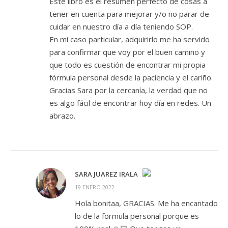
Este libro es el resumen perfecto de cosas a
tener en cuenta para mejorar y/o no parar de
cuidar en nuestro día a día teniendo SOP.
En mi caso particular, adquirirlo me ha servido
para confirmar que voy por el buen camino y
que todo es cuestión de encontrar mi propia
fórmula personal desde la paciencia y el cariño.
Gracias Sara por la cercanía, la verdad que no
es algo fácil de encontrar hoy día en redes. Un
abrazo.
SARA JUAREZ IRALA
19 ENERO 2022
¡LA INSIGNIA DE LA «PERSONA REAL»!
Hola bonitaa, GRACIAS. Me ha encantado
ANTI-SPAM BY CLEANTALK
lo de la formula personal porque es