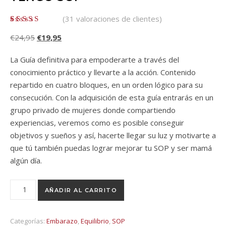
(
31
valoraciones de clientes)
Valorado con
31
El precio original era: €24,95.
El precio actual es: €19,95.
€
24,95
€
19,95
5.00
de 5 en
base a
valoraciones de
La Guía definitiva para empoderarte a través del
clientes
conocimiento práctico y llevarte a la acción. Contenido
repartido en cuatro bloques, en un orden lógico para su
consecución. Con la adquisición de esta guía entrarás en un
grupo privado de mujeres donde compartiendo
experiencias, veremos como es posible conseguir
objetivos y sueños y así, hacerte llegar su luz y motivarte a
que tú también puedas lograr mejorar tu SOP y ser mamá
algún día.
Arrojando Luz, Yo También Tengo SOP cantidad
AÑADIR AL CARRITO
Categorías:
Embarazo
,
Equilibrio
,
SOP