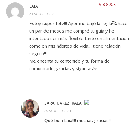
LAIA
Valorado con
5
23 AGOSTO 2021
de 5
Estoy súper feliz!!! Ayer me bajó la regla🥰 hace
un par de meses me compré tu guía y he
intentado ser más flexible tanto en alimentación
cómo en mis hábitos de vida… tiene relación
seguro!!!
Me encanta tu contenido y tu forma de
comunicarlo, gracias y sigue así✨
SARA JUAREZ IRALA
25 AGOSTO 2021
¡LA INSIGNIA DE LA «PERSONA REAL»!
Qué bien Laia!!!! muchas gracias!!
ANTI-SPAM BY CLEANTALK