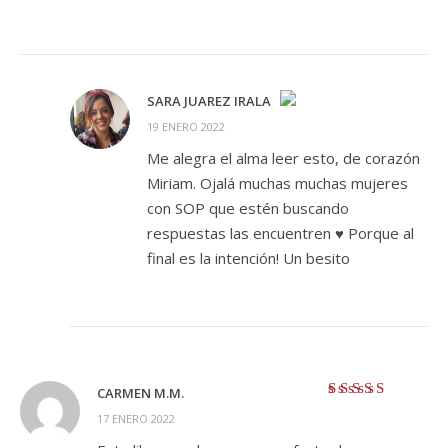
SARA JUAREZ IRALA
19 ENERO 2022
¡LA INSIGNIA DE LA «PERSONA REAL»!
Me alegra el alma leer esto, de corazón
ANTI-SPAM BY CLEANTALK
Miriam. Ojalá muchas muchas mujeres
con SOP que estén buscando
respuestas las encuentren ♥️ Porque al
final es la intención! Un besito
CARMEN M.M.
Valorado con
5
17 ENERO 2022
de 5