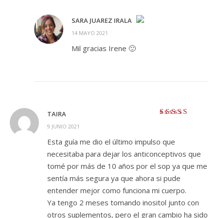
SARA JUAREZ IRALA
14 MAYO 2021
¡LA INSIGNIA DE LA «PERSONA REAL»!
Mil gracias Irene 🙂
ANTI-SPAM BY CLEANTALK
TAIRA
Valorado con
5
9 JUNIO 2021
de 5
Esta guía me dio el último impulso que
necesitaba para dejar los anticonceptivos que
tomé por más de 10 años por el sop ya que me
sentía más segura ya que ahora si pude
entender mejor como funciona mi cuerpo.
Ya tengo 2 meses tomando inositol junto con
otros suplementos, pero el gran cambio ha sido